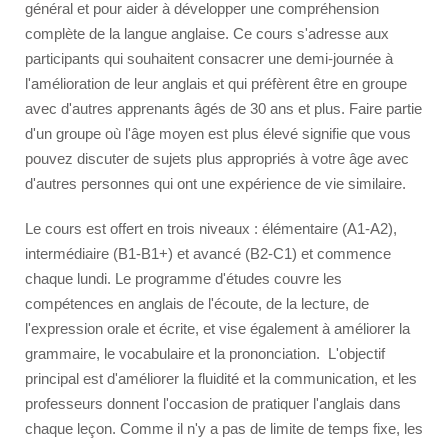
général et pour aider à développer une compréhension
Activités Scolaires
complète de la langue anglaise. Ce cours s'adresse aux
Professeurs
participants qui souhaitent consacrer une demi-journée à
l'amélioration de leur anglais et qui préfèrent être en groupe
Enseigner l'anglais
avec d'autres apprenants âgés de 30 ans et plus. Faire partie
Équipe
d'un groupe où l'âge moyen est plus élevé signifie que vous
pouvez discuter de sujets plus appropriés à votre âge avec
Distinctions
d'autres personnes qui ont une expérience de vie similaire.
ST Star Awards
Le cours est offert en trois niveaux : élémentaire (A1-A2),
Accréditations
intermédiaire (B1-B1+) et avancé (B2-C1) et commence
Avis
chaque lundi. Le programme d'études couvre les
Erasmus+
compétences en anglais de l'écoute, de la lecture, de
l'expression orale et écrite, et vise également à améliorer la
Cours d'anglais Malte
grammaire, le vocabulaire et la prononciation. L'objectif
principal est d'améliorer la fluidité et la communication, et les
Hébergement
professeurs donnent l'occasion de pratiquer l'anglais dans
Appartements scolaires confortables
chaque leçon. Comme il n'y a pas de limite de temps fixe, les