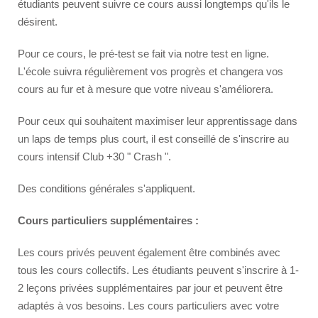
Famille d'accueil
étudiants peuvent suivre ce cours aussi longtemps qu'ils le
désirent.
Rester avec un enseignant
Hôtels
Pour ce cours, le pré-test se fait via notre test en ligne.
L'école suivra régulièrement vos progrès et changera vos
Hilton 5*
cours au fur et à mesure que votre niveau s'améliorera.
Marriott 5*
Cavalieri 4*
Pour ceux qui souhaitent maximiser leur apprentissage dans
un laps de temps plus court, il est conseillé de s'inscrire au
Argento 4*
cours intensif Club +30 " Crash ".
Valentina 3*
Plaza 3*
Des conditions générales s'appliquent.
Cours particuliers supplémentaires :
Prix et Dates
Forfaits 2026
Les cours privés peuvent également être combinés avec
tous les cours collectifs. Les étudiants peuvent s'inscrire à 1-
Malta
2 leçons privées supplémentaires par jour et peuvent être
adaptés à vos besoins. Les cours particuliers avec votre
Événements 2026