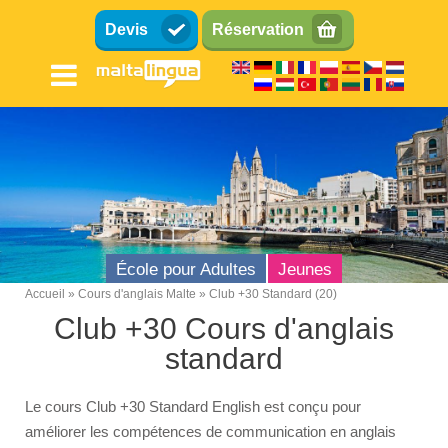
Aller
Devis
Réservation
au
contenu
principal
École pour Adultes
Jeunes
Accueil
Cours d'anglais Malte
Club +30 Standard (20)
Breadcrumb
Club +30 Cours d'anglais
École d'anglais Malte
standard
Localisation
Équipements
Le cours Club +30 Standard English est conçu pour
améliorer les compétences de communication en anglais
Mixité de nationalité