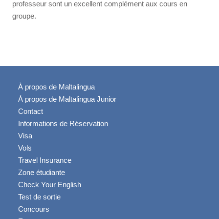
professeur sont un excellent complément aux cours en
Arriver à Malte
groupe.
Histoire
Climat
Activités
Beach Lido
À propos de Maltalingua
Voyages en Bateau
À propos de Maltalingua Junior
Informations Utiles
Contact
Informations de Réservation
Vidéo
Visa
Vols
Contact
Travel Insurance
Photos
Zone étudiante
Quote
Check Your English
Test de sortie
Concours