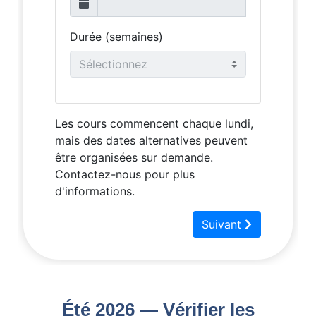
Événements 2026
Arriver à Malte
Histoire
Climat
Activités
Beach Lido
Voyages en Bateau
Informations Utiles
Vidéo
Contact
Photos
Quote
Été 2026 — Vérifier les