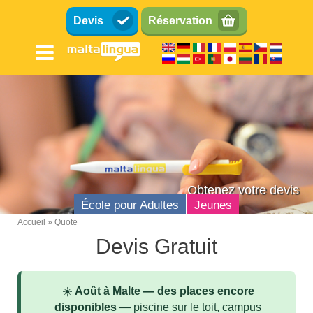
Aller
Devis
Réservation
au
contenu
principal
Obtenez votre devis
École pour Adultes
Jeunes
Accueil
Quote
Breadcrumb
Devis Gratuit
École d'anglais Malte
Localisation
☀️
Août à Malte — des places encore
Équipements
disponibles
— piscine sur le toit, campus