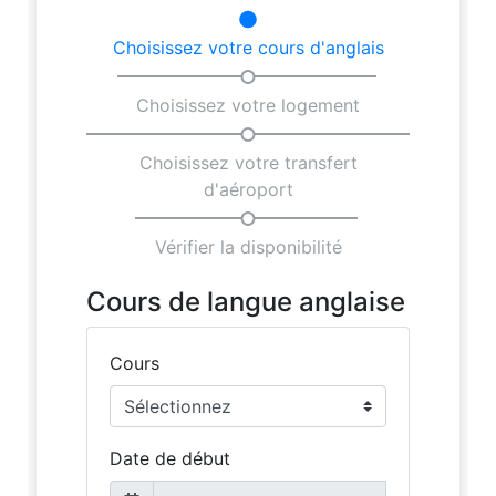
Famille d'accueil
Rester avec un enseignant
Hôtels
Hilton 5*
Marriott 5*
Cavalieri 4*
Argento 4*
Valentina 3*
Plaza 3*
Prix et Dates
Forfaits 2026
Malta