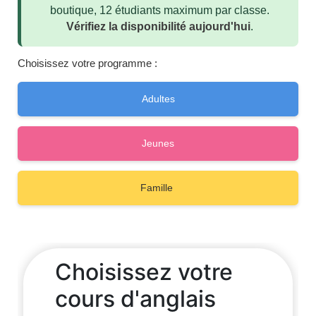
Mixité de nationalité
boutique, 12 étudiants maximum par classe.
Vérifiez la disponibilité aujourd'hui
.
Activités Scolaires
Professeurs
Choisissez votre programme :
Enseigner l'anglais
Adultes
Équipe
Distinctions
Jeunes
ST Star Awards
Accréditations
Famille
Avis
Erasmus+
Cours d'anglais Malte
Hébergement
Appartements scolaires confortables