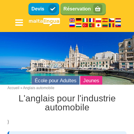
Aller
Devis
Réservation
au
contenu
principal
École pour Adultes
Jeunes
Accueil
Anglais automobile
Breadcrumb
L'anglais pour l'industrie
automobile
}