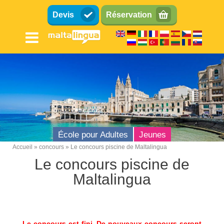
Aller
Devis
Réservation
au
contenu
principal
École pour Adultes
Jeunes
Accueil
concours
Le concours piscine de Maltalingua
Breadcrumb
Le concours piscine de
Maltalingua
Le concours est fini. De nouveaux concours seront