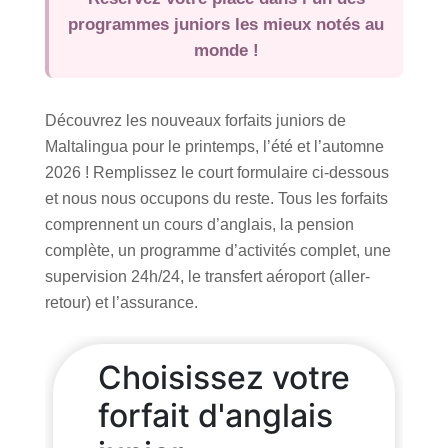
École d’Été
programmes juniors les mieux notés au
Cours
monde !
Programme
Découvrez les nouveaux forfaits juniors de
Hébergement
Maltalingua pour le printemps, l’été et l’automne
Résidence Supérieure
2026 ! Remplissez le court formulaire ci-dessous
Résidence
et nous nous occupons du reste. Tous les forfaits
Famille d’accueil
comprennent un cours d’anglais, la pension
complète, un programme d’activités complet, une
Activités
supervision 24h/24, le transfert aéroport (aller-
retour) et l’assurance.
Chefs de Groupe
Prix et Dates
Forfaits
Camp d'été